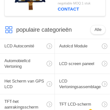
Cadillac XT4 CT4 GPS
negotiable MOQ:1 stuk
Navigatie
CONTACT
populaire categorieën
Alle
LCD Autocomité
Autolcd Module
Automobiellcd
LCD screen paneel
Vertoning
Het Scherm van GPS
LCD
LCD
Vertoningsassemblage
TFT-het
TFT LCD-scherm
aanrakingsscherm