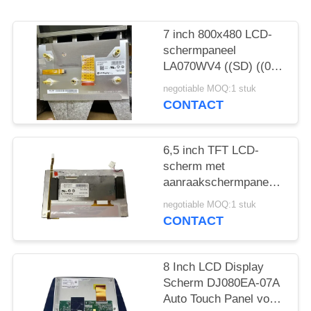
PRIVACY
7 inch 800x480 LCD-
POLICY
schermpaneel
LA070WV4 ((SD) ((05)
LG Car LCD Display
negotiable MOQ:1 stuk
LA070WV4-SD05
CONTACT
WLED TTL
6,5 inch TFT LCD-
scherm met
aanraakschermpaneel
LB065W03(TD)(01)
negotiable MOQ:1 stuk
voor auto-GPS-
CONTACT
navigatie LB065W03-
TD01
8 Inch LCD Display
Scherm DJ080EA-07A
Auto Touch Panel voor