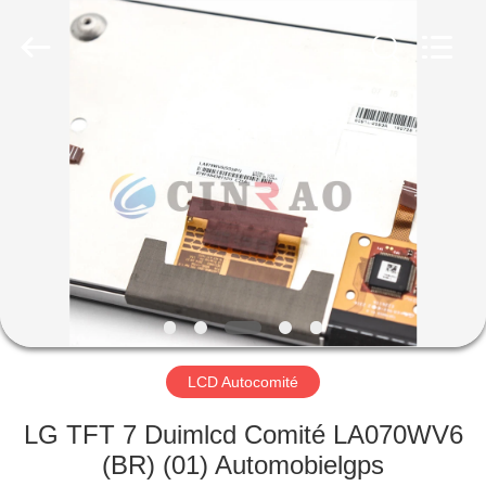
Co.,
Ltd..
All
Rights
Reserved.
Developed
by
ECER
HUIS
PRODUCTEN
VR-
SHOW
ONGEVEER
ONS
LCD Autocomité
LG TFT 7 Duimlcd Comité LA070WV6
FABRIEKSREIS
(BR) (01) Automobielgps