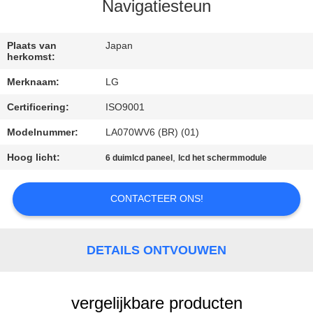
Navigatiesteun
KWALITEITSCONTROLE
Plaats van
Japan
herkomst:
CONTACTEER
Merknaam:
LG
ONS
Certificering:
ISO9001
NIEUWS
Modelnummer:
LA070WV6 (BR) (01)
Hoog licht:
,
6 duimlcd paneel
lcd het schermmodule
VERZOEK
CONTACTEER ONS!
OM
EEN
CITAAT
DETAILS ONTVOUWEN
SITEMAP
vergelijkbare producten