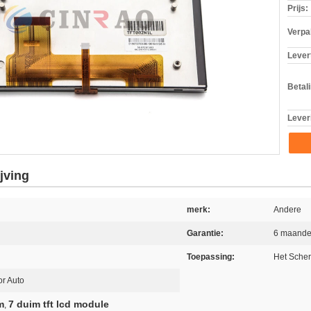
Prijs:
Verpa
Levert
Betal
Lever
jving
merk:
Andere
Garantie:
6 maand
Toepassing:
Het Sche
r Auto
m
7 duim tft lcd module
,