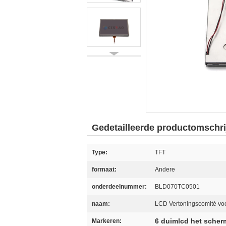
Gedetailleerde productomschri
Type:
TFT
formaat:
Andere
onderdeelnummer:
BLD070TC0501
naam:
LCD Vertoningscomité voo
6 duimlcd het scher
Markeren: