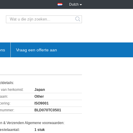
Dutch
ons
Vraag een offerte aan
tdetails:
 van herkomst:
Japan
aam:
Other
icering:
ISO9001
lnummer:
BLD070TC0501
en & Verzenden Algemene voorwaarden:
estelaantal:
1 stuk