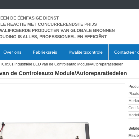
EEN DE ÉÉNFASIGE DIENST
LE REACTIE MET CONCURRERENDSTE PRIJS
WALIFICEERDE PRODUCTEN VAN GLOBALE BRONNEN
OUDING IS ALLES, PROFESSIONEEL EN EFFICIËNT
Over ons
Fabrieksreis
Kwaliteitscontrole
Contacteer 
C0501 industriële LCD van de Controleauto Module/Autoreparatiedelen
van de Controleauto Module/Autoreparatiedelen
Produc
Plaats
Merkn
Certif
Mode
Betal
Min. b