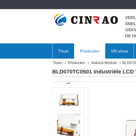
VERL
SNEL
GEK
DE H
Thuis
Producten
VR-show
Thuis
Producten
Autolcd Module
BLD070T
BLD070TC0501 industriële LCD 