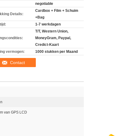
negotiable
Cardbox + Film + Schuim
kking Details:
+Bag
ijd:
1-7 werkdagen
T/T, Western Union,
ingscondities:
MoneyGram, Paypal,
Credict-Kaart
ing vermogen:
1000 stukken per Maand
Contact
en
rm van GPS LCD